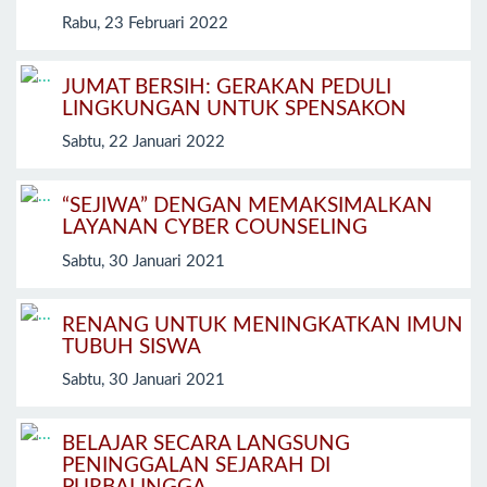
Rabu, 23 Februari 2022
JUMAT BERSIH: GERAKAN PEDULI
LINGKUNGAN UNTUK SPENSAKON
Sabtu, 22 Januari 2022
“SEJIWA” DENGAN MEMAKSIMALKAN
LAYANAN CYBER COUNSELING
Sabtu, 30 Januari 2021
RENANG UNTUK MENINGKATKAN IMUN
TUBUH SISWA
Sabtu, 30 Januari 2021
BELAJAR SECARA LANGSUNG
PENINGGALAN SEJARAH DI