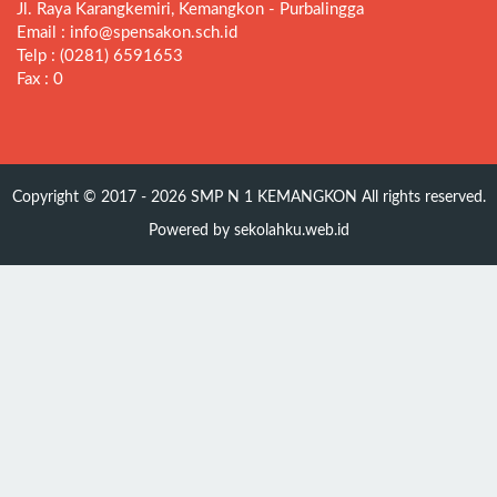
Jl. Raya Karangkemiri, Kemangkon - Purbalingga
Email : info@spensakon.sch.id
Telp : (0281) 6591653
Fax : 0
Copyright © 2017 - 2026
SMP N 1 KEMANGKON
All rights reserved.
Powered by
sekolahku.web.id