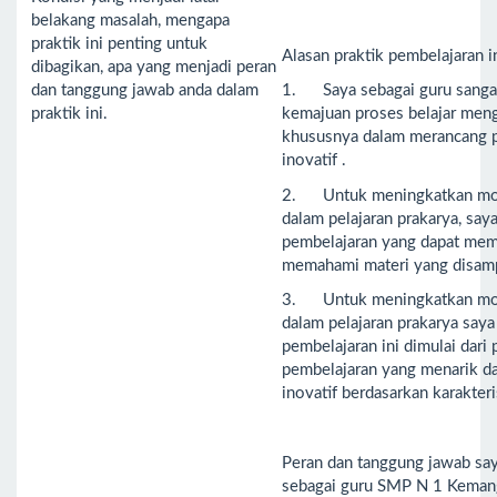
belakang masalah, mengapa
praktik ini penting untuk
Alasan praktik pembelajaran in
dibagikan, apa yang menjadi peran
dan tanggung jawab anda dalam
1. Saya sebagai guru sangat
praktik ini.
kemajuan proses belajar meng
khususnya dalam merancang p
inovatif .
2. Untuk meningkatkan motiv
dalam pelajaran prakarya, sa
pembelajaran yang dapat me
memahami materi yang disam
3. Untuk meningkatkan motiv
dalam pelajaran prakarya say
pembelajaran ini dimulai dar
pembelajaran yang menarik d
inovatif berdasarkan karakteri
Peran dan tanggung jawab saya
sebagai guru SMP N 1 Kemangk