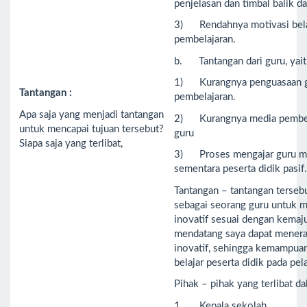
penjelasan dan timbal balik da
3) Rendahnya motivasi belaj
pembelajaran.
b. Tantangan dari guru, yait
1) Kurangnya penguasaan g
Tantangan :
pembelajaran.
Apa saja yang menjadi tantangan
2) Kurangnya media pembela
untuk mencapai tujuan tersebut?
guru
Siapa saja yang terlibat,
3) Proses mengajar guru mas
sementara peserta didik pasif.
Tantangan – tantangan terseb
sebagai seorang guru untuk 
inovatif sesuai dengan kema
mendatang saya dapat menera
inovatif, sehingga kemampua
belajar peserta didik pada pel
Pihak – pihak yang terlibat dal
1. Kepala sekolah