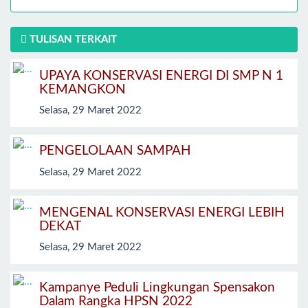
TULISAN TERKAIT
UPAYA KONSERVASI ENERGI DI SMP N 1
KEMANGKON
Selasa, 29 Maret 2022
PENGELOLAAN SAMPAH
Selasa, 29 Maret 2022
MENGENAL KONSERVASI ENERGI LEBIH
DEKAT
Selasa, 29 Maret 2022
Kampanye Peduli Lingkungan Spensakon
Dalam Rangka HPSN 2022