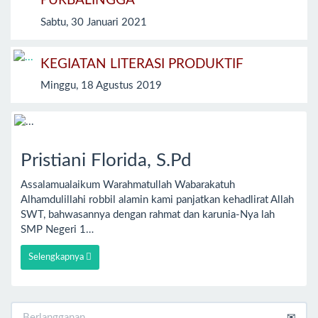
PURBALINGGA
Sabtu, 30 Januari 2021
KEGIATAN LITERASI PRODUKTIF
Minggu, 18 Agustus 2019
Pristiani Florida, S.Pd
Assalamualaikum Warahmatullah Wabarakatuh
Alhamdulillahi robbil alamin kami panjatkan kehadlirat Allah
SWT, bahwasannya dengan rahmat dan karunia-Nya lah
SMP Negeri 1…
Selengkapnya