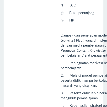
f) LCD
g) Buku penunjang
h) HP
Dampak dari penerapan mode
Learning
( PBL ) yang diimple
dengan media pembelajaran y
Pedagogic Content Knowledge
pembelajaran / alat peraga anta
1. Peningkatan motivasi bel
pembelajaran.
2. Melalui model pembelajar
peserta didik mampu berkola
masalah yang disajikan.
3. Peserta didik lebih bers
mengikuti pembelajaran.
4. Keberhasilan strategi pe