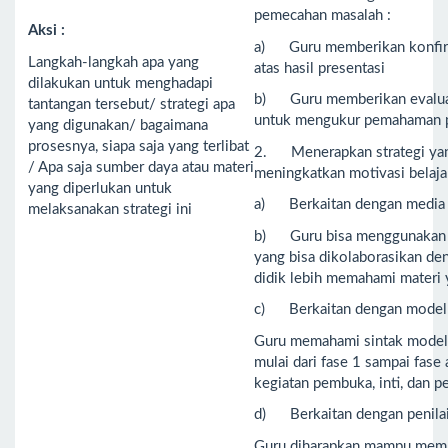
pemecahan masalah :
Aksi :
a) Guru memberikan konfirm
Langkah-langkah apa yang
atas hasil presentasi
dilakukan untuk menghadapi
b) Guru memberikan evaluas
tantangan tersebut/ strategi apa
untuk mengukur pemahaman p
yang digunakan/ bagaimana
prosesnya, siapa saja yang terlibat
2. Menerapkan strategi yan
/ Apa saja sumber daya atau materi
meningkatkan motivasi belajar
yang diperlukan untuk
a) Berkaitan dengan media 
melaksanakan strategi ini
b) Guru bisa menggunakan me
yang bisa dikolaborasikan de
didik lebih memahami materi
c) Berkaitan dengan model 
Guru memahami sintak model
mulai dari fase 1 sampai fase
kegiatan pembuka, inti, dan p
d) Berkaitan dengan penila
Guru diharapkan mampu membu