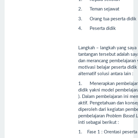
2. Teman sejawat
3. Orang tua peserta didik
4. Peserta didik
Langkah – langkah yang saya
tantangan tersebut adalah sa
dan merancang pembelajaran 
motivasi belajar peserta did
alternatif solusi antara lain :
1. Menerapkan pembelajaran
didik yakni model pembelaja
). Dalam pembelajaran ini mem
aktif. Pengetahuan dan kons
diperoleh dari kegiatan pembel
pembelajaran
Problem Based L
inti sebagai berikut :
1. Fase 1 : Orentasi peserta