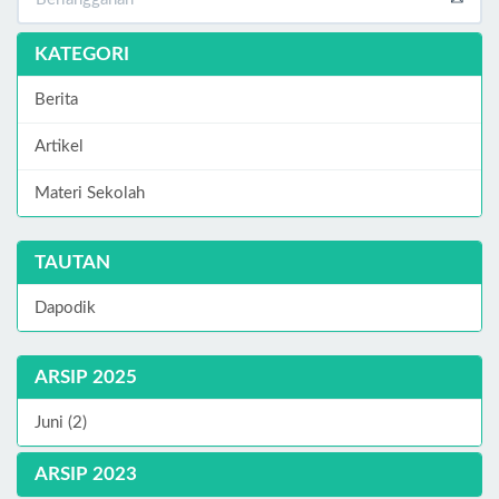
KATEGORI
Berita
Artikel
Materi Sekolah
TAUTAN
Dapodik
ARSIP 2025
Juni (2)
ARSIP 2023