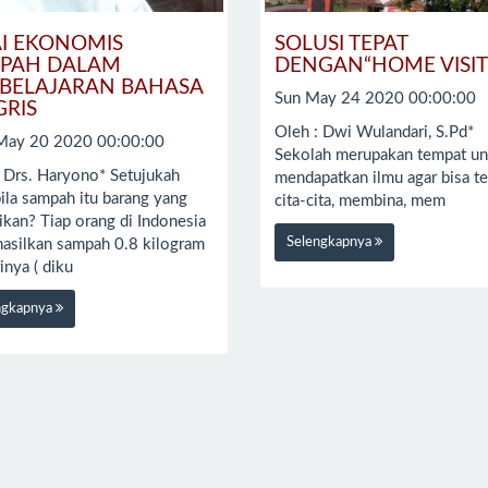
AI EKONOMIS
SOLUSI TEPAT
PAH DALAM
DENGAN“HOME VISIT
BELAJARAN BAHASA
Sun May 24 2020 00:00:00
GRIS
Oleh : Dwi Wulandari, S.P
ay 20 2020 00:00:00
Sekolah merupakan tempat un
: Drs. Haryono* Setujukah
mendapatkan ilmu agar bisa te
ila sampah itu barang yang
cita-cita, membina, mem
ikan? Tiap orang di Indonesia
Selengkapnya
asilkan sampah 0.8 kilogram
inya ( diku
ngkapnya