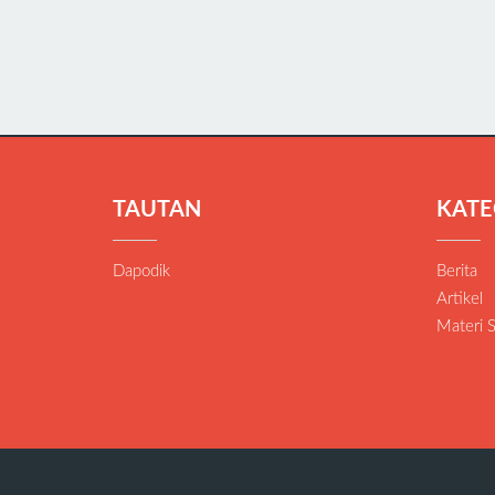
TAUTAN
KATE
Dapodik
Berita
Artikel
Materi 