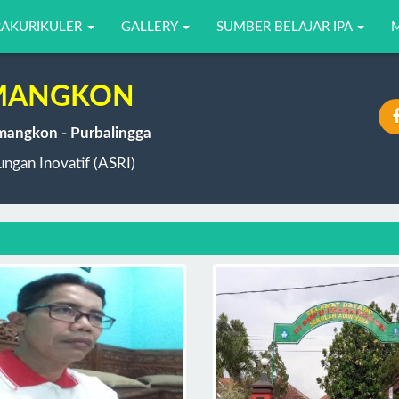
RAKURIKULER
GALLERY
SUMBER BELAJAR IPA
EMANGKON
emangkon - Purbalingga
ngan Inovatif (ASRI)