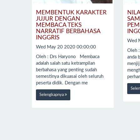
MEMBENTUK KARAKTER
NIL
JUJUR DENGAN
SAM
MEMBACA TEKS
PEM
NARRATIF BERBAHASA
ING
INGGRIS
Wed M
Wed May 20 2020 00:00:00
Oleh 
Oleh : Drs Haryono Membaca
anda b
adalah salah satu ketrampilan
menjij
berbahasa yang penting sudah
mengh
semestinya dikuasai oleh seluruh
perhar
peserta didik. Dengan me
Sele
Selengkapnya