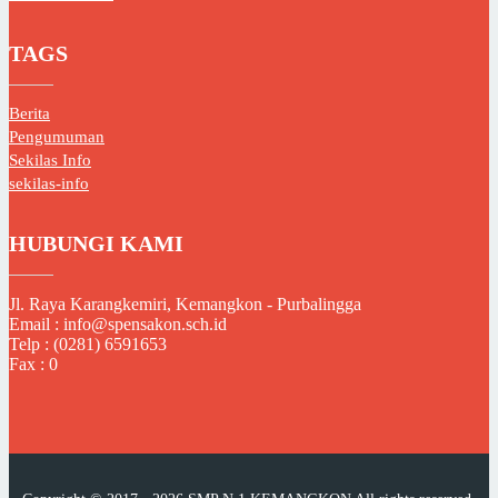
TAGS
Berita
Pengumuman
Sekilas Info
sekilas-info
HUBUNGI KAMI
Jl. Raya Karangkemiri, Kemangkon - Purbalingga
Email : info@spensakon.sch.id
Telp : (0281) 6591653
Fax : 0