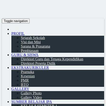
Toggle navigation
PROFIL
Sejarah Sekolah
Visi dan Misi
Sarana & Prasarana
Pembiasaan
GURU & SISWA
Direktori Guru dan Tenaga Kependidikan
Direktori Peserta Didik
EKSTRAKURIKULER
Pramuka
Kesenian
PMR
BTQ
GALLERY
Gallery Photo
Gallery Video
SUMBER BELAJAR IPA
KELAS 8 SEMSTER 1