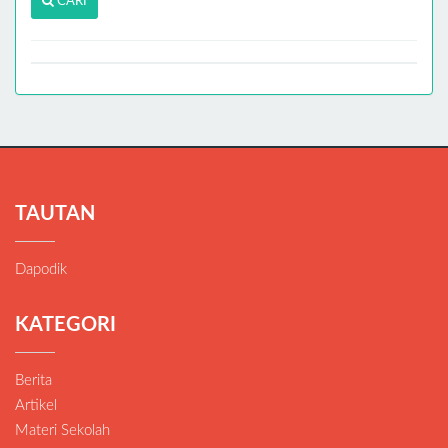
CARI
TAUTAN
Dapodik
KATEGORI
Berita
Artikel
Materi Sekolah