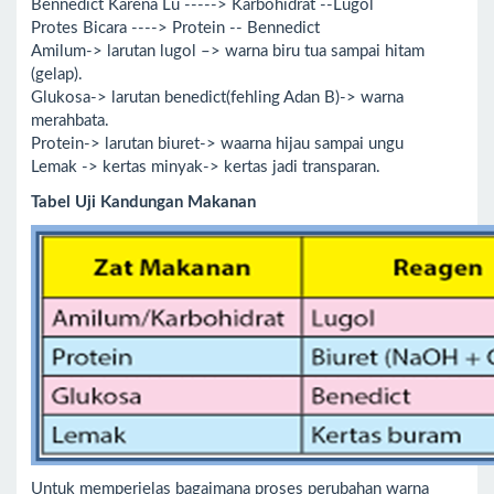
Bennedict Karena Lu -----> Karbohidrat --Lugol
Protes Bicara ----> Protein -- Bennedict
Amilum-> larutan lugol –> warna biru tua sampai hitam
(gelap).
Glukosa-> larutan benedict(fehling Adan B)-> warna
merahbata.
Protein-> larutan biuret-> waarna hijau sampai ungu
Lemak -> kertas minyak-> kertas jadi transparan.
Tabel Uji Kandungan Makanan
Untuk memperjelas bagaimana proses perubahan warna