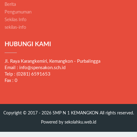
Berita
Pengumuman
Sekilas Info
sekilas-info
HUBUNGI KAMI
Jl. Raya Karangkemiri, Kemangkon - Purbalingga
Email : info@spensakon.sch.id
Telp : (0281) 6591653
Fax : 0
Copyright © 2017 - 2026
SMP N 1 KEMANGKON
All rights reserved.
Powered by
sekolahku.web.id