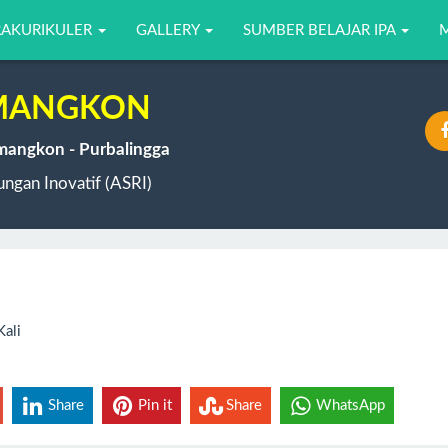
RAKURIKULER
GALLERY
SUMBER BELAJAR IPA
EMANGKON
emangkon - Purbalingga
ngan Inovatif (ASRI)
Kali
Share
Pin it
Share
WhatsApp