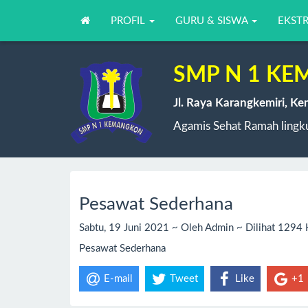
PROFIL
GURU & SISWA
EKST
SMP N 1 K
Jl. Raya Karangkemiri, K
Agamis Sehat Ramah lingku
Pesawat Sederhana
Sabtu, 19 Juni 2021 ~ Oleh Admin ~ Dilihat 1294 
Pesawat Sederhana
E-mail
Tweet
Like
+1