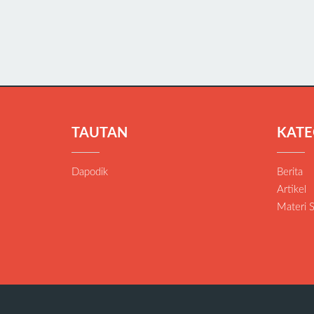
TAUTAN
KATE
Dapodik
Berita
Artikel
Materi 