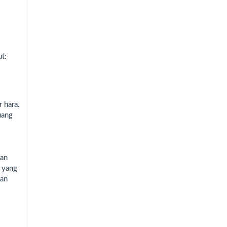
t:
 hara.
uang
han
l yang
dan