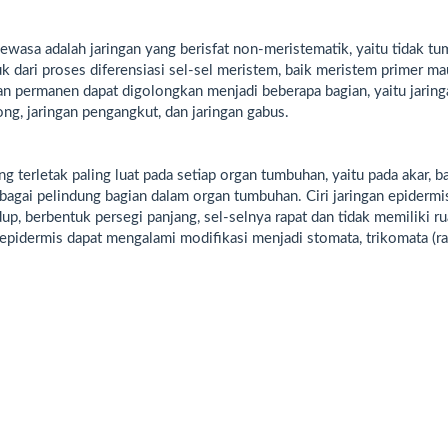
dewasa adalah jaringan yang berisfat non-meristematik, yaitu tidak t
uk dari proses diferensiasi sel-sel meristem, baik meristem primer m
an permanen dapat digolongkan menjadi beberapa bagian, yaitu jaring
ong, jaringan pengangkut, dan jaringan gabus.
g terletak paling luat pada setiap organ tumbuhan, yaitu pada akar, b
ebagai pelindung bagian dalam organ tumbuhan. Ciri jaringan epidermi
up, berbentuk persegi panjang, sel-selnya rapat dan tidak memiliki r
gan epidermis dapat mengalami modifikasi menjadi stomata, trikomata (