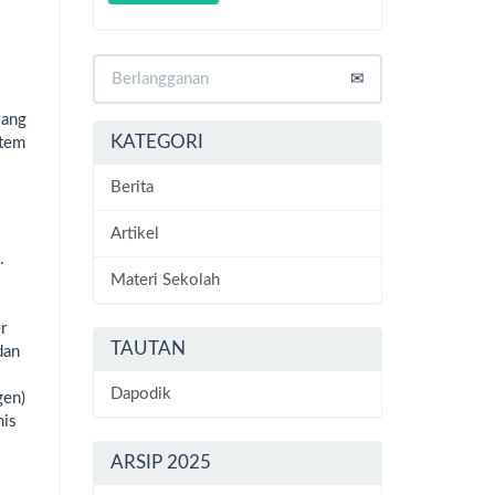
yang
KATEGORI
stem
Berita
Artikel
.
Materi Sekolah
r
TAUTAN
dan
Dapodik
gen)
mis
ARSIP 2025