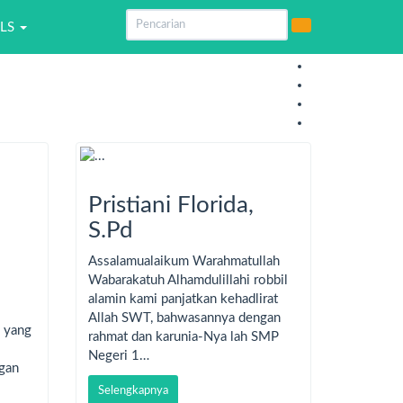
LS
Pristiani Florida,
S.Pd
Assalamualaikum Warahmatullah
Wabarakatuh Alhamdulillahi robbil
alamin kami panjatkan kehadlirat
Allah SWT, bahwasannya dengan
a yang
rahmat dan karunia-Nya lah SMP
Negeri 1…
ngan
Selengkapnya