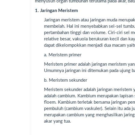
menyusun organ tumbuhan terutama pada akar, bata
1. Jaringan Meristem
Jaringan meristem atau jaringan muda merupaka
membelah. Hal ini menyebabkan sel-sel tum
pertambahan tinggi dan volume. Ciri-ciri sel m
relative besar, vakuola berukuran kecil dan k
dapat dikelompokkan menjadi dua macam yait
a. Meristem primer
Meristem primer adalah jaringan meristem y
Umumnya jaringan ini ditemukan pada ujung b
b. Meristem sekunder
Meristem sekunder adalah jaringan meristem y
adalah cambium. Kambium merupakan lapisan s
floem. Kambium terletak bersama jaringan p
pembuluh (cambium vaskuler). Selain itu ad
merupakan cambium yang menghasilkan jaringa
akar yang tua.