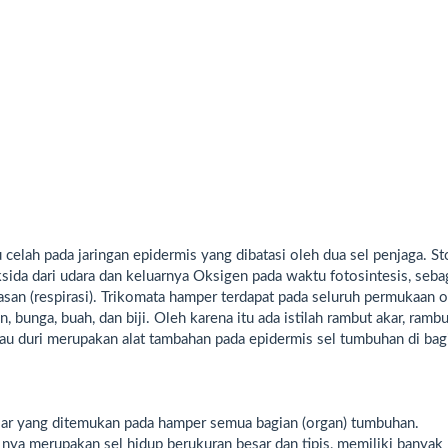
celah pada jaringan epidermis yang dibatasi oleh dua sel penjaga. S
sida dari udara dan keluarnya Oksigen pada waktu fotosintesis, seba
asan (respirasi). Trikomata hamper terdapat pada seluruh permukaan 
, bunga, buah, dan biji. Oleh karena itu ada istilah rambut akar, rambu
 atau duri merupakan alat tambahan pada epidermis sel tumbuhan di bag
sar yang ditemukan pada hamper semua bagian (organ) tumbuhan.
l nya merupakan sel hidup berukuran besar dan tipis, memiliki banyak