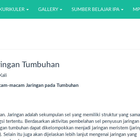
N
KURIKULER
GALLERY
SUMBER BELAJAR IPA
MP
ingan Tumbuhan
Kali
cam-macam Jaringan pada Tumbuhan
gan. Jaringan adalah sekumpulan sel yang memiliki struktur yang sam
 tertentu. Berdasarkan aktivitas pembelahan sel penyusun jaringan
gan tumbuhan dapat dikelompokkan menjadi jaringan meristem (jari
 Selain itu juga akan dijelaskan lebih lanjut mengenai jaringan yang