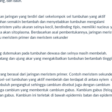
ng, dan daun.
n jaringan yang terdiri dari sekelompok sel tumbuhan yang aktif
buhan semakin bertambah dan menyebabkan tumbuhan mengalami
eristem yaitu ukuran selnya kecil, berdinding tipis, memiliki nucleus 
aya akan sitoplasma. Berdasarkan asal pembentukannya, jaringan meri
u meristem primer dan meristem sekunder
ang dutemukan pada tumbuhan dewasa dan selnya masih membelah.
atang dan ujung akar yang mengakibatkan tumbuhan bertambah tinggi
ang berasal dari jaringan meristem primer. Contoh meristem sekunde
el-sel tumbuhan yang aktif membelah dan terdapat di antara xylem 
embuluh pengangkut sehingga cambium disebut juga dengan cambium
a juga cambium yang membentuk cambium gabus. Kambium gabus (felo
n gabus. Kambium ini terletak di bawah epidermis batan dan epider