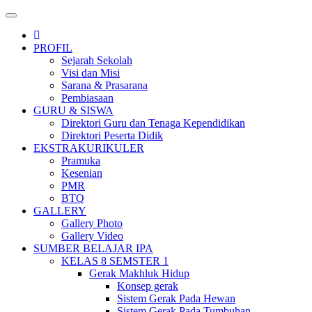
Toggle
navigation
PROFIL
Sejarah Sekolah
Visi dan Misi
Sarana & Prasarana
Pembiasaan
GURU & SISWA
Direktori Guru dan Tenaga Kependidikan
Direktori Peserta Didik
EKSTRAKURIKULER
Pramuka
Kesenian
PMR
BTQ
GALLERY
Gallery Photo
Gallery Video
SUMBER BELAJAR IPA
KELAS 8 SEMSTER 1
Gerak Makhluk Hidup
Konsep gerak
Sistem Gerak Pada Hewan
Sistem Gerak Pada Tumbuhan