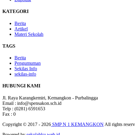
KATEGORI
Berita
Artikel
Materi Sekolah
TAGS
Berita
Pengumuman
Sekilas Info
sekilas-info
HUBUNGI KAMI
Jl. Raya Karangkemiri, Kemangkon - Purbalingga
Email : info@spensakon.sch.id
Telp : (0281) 6591653
Fax : 0
Copyright © 2017 - 2026
SMP N 1 KEMANGKON
All rights reser
Powered by
sekolahku.web.id