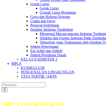
Gerak Lurus
Gerak Lurus
Gearak Lurus Beraturan
Gaya dan Hukum Newton
Usaha dan Daya
Pesawat Sederhana
Struktur Jaringan Tumbuhan
Mengenal Macam-macam Jaringan Tumbuh
Struktur dan Fungsi Jaringan Pada Tumbuh
Teknologi yang Terinspirasi oleh Struktur
Sistem Pencernaan
Zat Aditif dan Adiktif
Sistem Peredaran Darah
KELAS 8 SEMSTER 2
MPLS
KURIKULUM
PENGENALAN LINGKUNGAN
TATA TERTIB / AKPS
SMP N 1 KEMANGKON