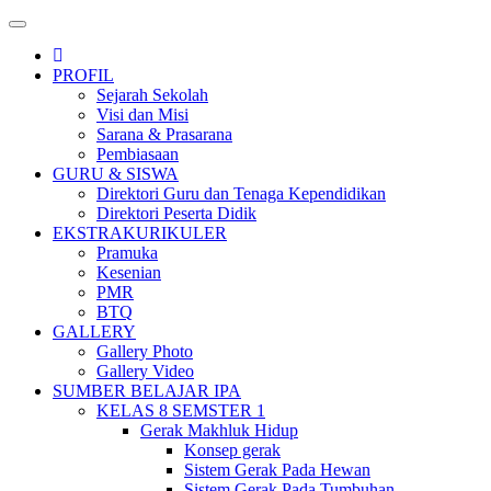
Toggle
navigation
PROFIL
Sejarah Sekolah
Visi dan Misi
Sarana & Prasarana
Pembiasaan
GURU & SISWA
Direktori Guru dan Tenaga Kependidikan
Direktori Peserta Didik
EKSTRAKURIKULER
Pramuka
Kesenian
PMR
BTQ
GALLERY
Gallery Photo
Gallery Video
SUMBER BELAJAR IPA
KELAS 8 SEMSTER 1
Gerak Makhluk Hidup
Konsep gerak
Sistem Gerak Pada Hewan
Sistem Gerak Pada Tumbuhan