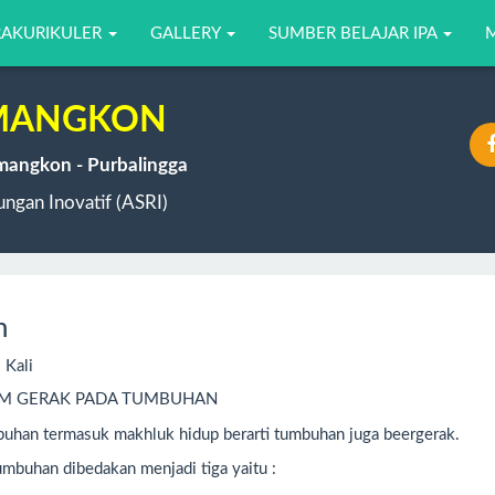
RAKURIKULER
GALLERY
SUMBER BELAJAR IPA
EMANGKON
emangkon - Purbalingga
ngan Inovatif (ASRI)
n
 Kali
EM GERAK PADA TUMBUHAN
mbuhan termasuk makhluk hidup berarti tumbuhan juga beergerak.
umbuhan dibedakan menjadi tiga yaitu :