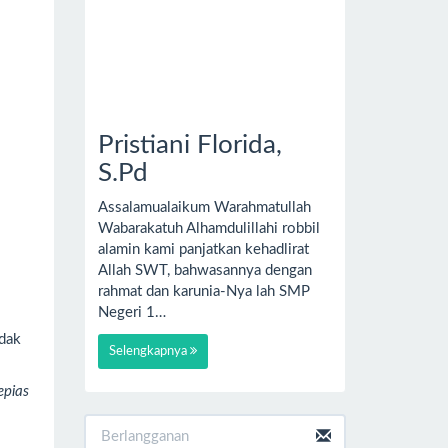
Pristiani Florida,
S.Pd
Assalamualaikum Warahmatullah
Wabarakatuh Alhamdulillahi robbil
alamin kami panjatkan kehadlirat
Allah SWT, bahwasannya dengan
rahmat dan karunia-Nya lah SMP
Negeri 1…
idak
Selengkapnya
epias