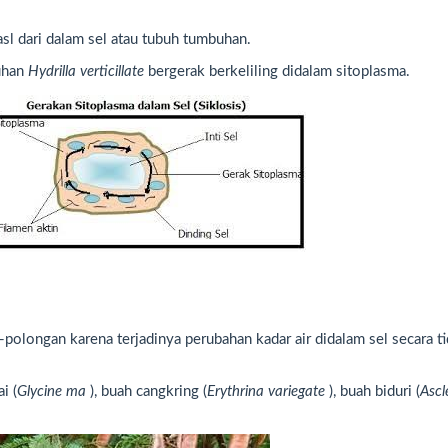
asl dari dalam sel atau tubuh tumbuhan.
buhan
Hydrilla verticillate
bergerak berkeliling didalam sitoplasma.
olongan karena terjadinya perubahan kadar air didalam sel secara t
i (
Glycine ma
), buah cangkring (
Erythrina variegate
), buah biduri (
Ascl