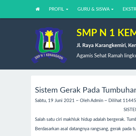
PROFIL
GURU & SISWA
EKST
SMP N 1 K
Jl. Raya Karangkemiri, K
Agamis Sehat Ramah lingku
Sistem Gerak Pada Tumbuha
Sabtu, 19 Juni 2021 ~ Oleh Admin ~ Dilihat 11445
SIST
Salah satu ciri makhluk hidup adalah bergerak. Tu
Berdasarkan asal datangnya rangsang, gerak pada t