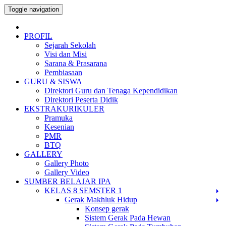
Toggle navigation
PROFIL
Sejarah Sekolah
Visi dan Misi
Sarana & Prasarana
Pembiasaan
GURU & SISWA
Direktori Guru dan Tenaga Kependidikan
Direktori Peserta Didik
EKSTRAKURIKULER
Pramuka
Kesenian
PMR
BTQ
GALLERY
Gallery Photo
Gallery Video
SUMBER BELAJAR IPA
KELAS 8 SEMSTER 1
Gerak Makhluk Hidup
Konsep gerak
Sistem Gerak Pada Hewan