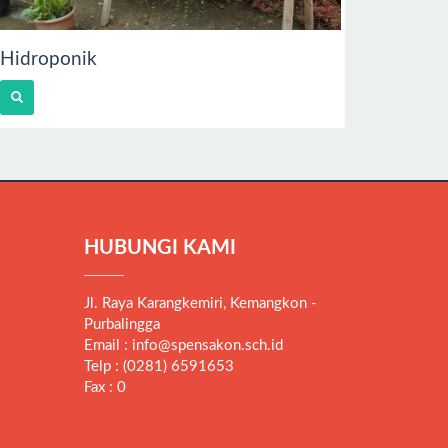
Hidroponik
HUBUNGI KAMI
Jl. Raya Karangkemiri, Kemangkon -
Purbalingga
Email : info@spensakon.sch.id
Telp : (0281) 6591653
Fax : 0