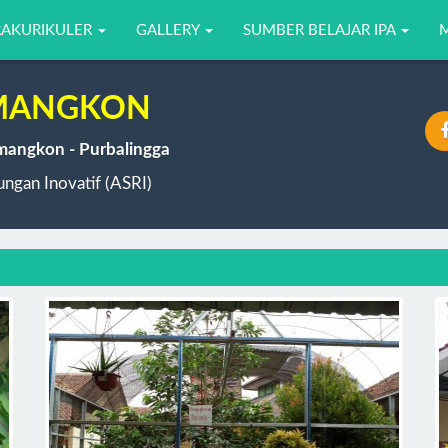
RAKURIKULER
GALLERY
SUMBER BELAJAR IPA
EMANGKON
emangkon - Purbalingga
ngan Inovatif (ASRI)