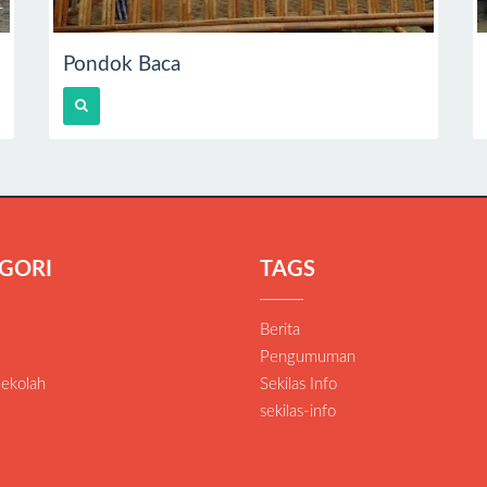
Pondok Baca
GORI
TAGS
Berita
Pengumuman
Sekolah
Sekilas Info
sekilas-info