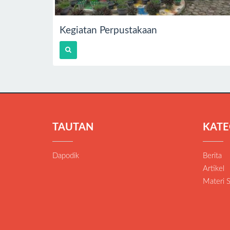
Kegiatan Perpustakaan
TAUTAN
KATE
Dapodik
Berita
Artikel
Materi 