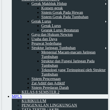
Gerak Makhluk Hidup
Konsep gerak
Sistem Gerak Pada Hewan
Sistem Gerak Pada Tumbuhan
Gerak Lurus
Gerak Lurus
Gearak Lurus Beraturan
Gaya dan Hukum Newton
Usaha dan Daya
Pesawat Sederhana
Struktur Jaringan Tumbuhan
Mengenal Macam-macam Jaringan
Tumbuhan
Struktur dan Fungsi Jaringan Pada
Tumbuhan
Teknologi yang Terinspirasi oleh Struktur
Tumbuhan
Sistem Pencernaan
Zat Aditif dan Adiktif
Sistem Peredaran Darah
KELAS 8 SEMSTER 2
MPLS
KURIKULUM
PENGENALAN LINGKUNGAN
TATA TERTIB / AKPS