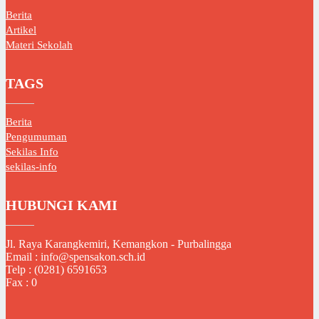
Berita
Artikel
Materi Sekolah
TAGS
Berita
Pengumuman
Sekilas Info
sekilas-info
HUBUNGI KAMI
Jl. Raya Karangkemiri, Kemangkon - Purbalingga
Email : info@spensakon.sch.id
Telp : (0281) 6591653
Fax : 0