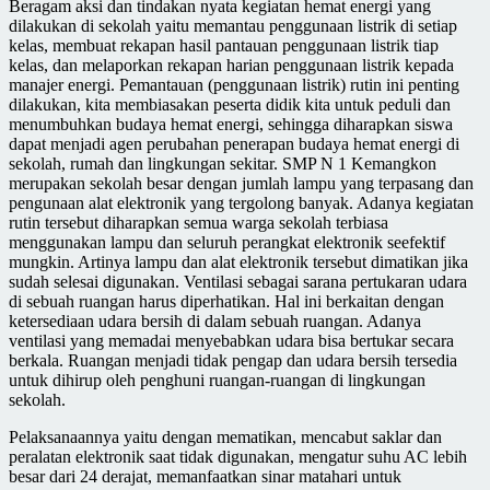
Beragam aksi dan tindakan nyata kegiatan hemat energi yang
dilakukan di sekolah yaitu memantau penggunaan listrik di setiap
kelas, membuat rekapan hasil pantauan penggunaan listrik tiap
kelas, dan melaporkan rekapan harian penggunaan listrik kepada
manajer energi. Pemantauan (penggunaan listrik) rutin ini penting
dilakukan, kita membiasakan peserta didik kita untuk peduli dan
menumbuhkan budaya hemat energi, sehingga diharapkan siswa
dapat menjadi agen perubahan penerapan budaya hemat energi di
sekolah, rumah dan lingkungan sekitar. SMP N 1 Kemangkon
merupakan sekolah besar dengan jumlah lampu yang terpasang dan
pengunaan alat elektronik yang tergolong banyak. Adanya kegiatan
rutin tersebut diharapkan semua warga sekolah terbiasa
menggunakan lampu dan seluruh perangkat elektronik seefektif
mungkin. Artinya lampu dan alat elektronik tersebut dimatikan jika
sudah selesai digunakan. Ventilasi sebagai sarana pertukaran udara
di sebuah ruangan harus diperhatikan. Hal ini berkaitan dengan
ketersediaan udara bersih di dalam sebuah ruangan. Adanya
ventilasi yang memadai menyebabkan udara bisa bertukar secara
berkala. Ruangan menjadi tidak pengap dan udara bersih tersedia
untuk dihirup oleh penghuni ruangan-ruangan di lingkungan
sekolah.
Pelaksanaannya yaitu dengan mematikan, mencabut saklar dan
peralatan elektronik saat tidak digunakan, mengatur suhu AC lebih
besar dari 24 derajat, memanfaatkan sinar matahari untuk