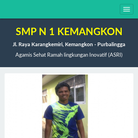
Toggl
navig
SMP N 1 KEMANGKON
Jl. Raya Karangkemiri, Kemangkon - Purbalingga
Agamis Sehat Ramah lingkungan Inovatif (ASRI)